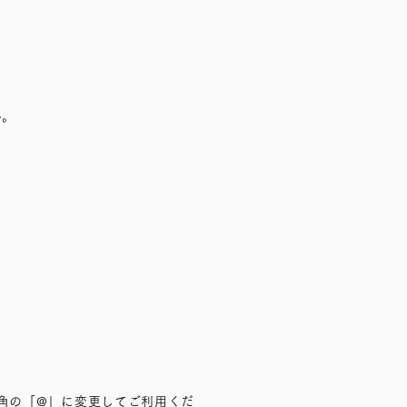
ん。
半角の「@」に変更してご利用くだ