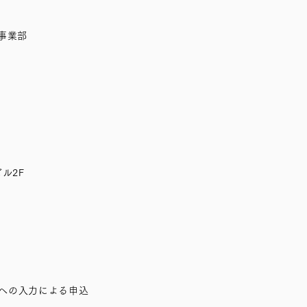
E 事業部
ル2F
トへの入力による申込